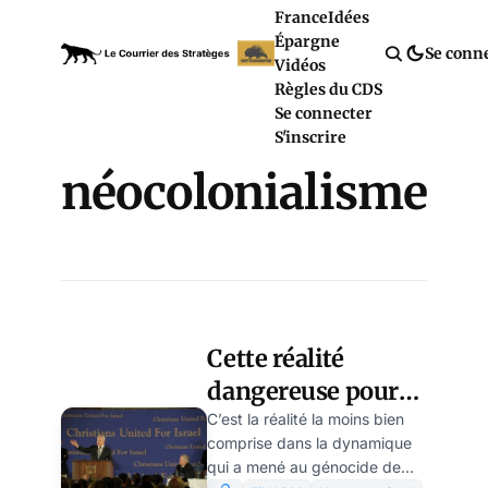
France
Idées
Épargne
Se conn
Vidéos
Règles du CDS
Se connecter
S'inscrire
néocolonialisme
Cette réalité
dangereuse pour
Israël: il y a plus de
C’est la réalité la moins bien
comprise dans la dynamique
sionistes non juifs
qui a mené au génocide de