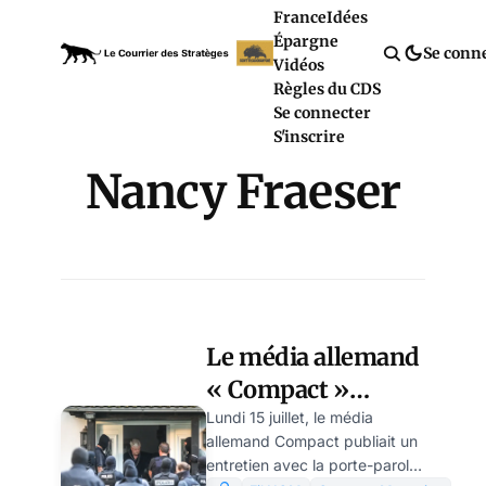
France
Idées
Épargne
Se conn
Vidéos
Règles du CDS
Se connecter
S'inscrire
Nancy Fraeser
Le média allemand
« Compact »
interdit après
Lundi 15 juillet, le média
allemand Compact publiait un
publication d’un
entretien avec la porte-parole