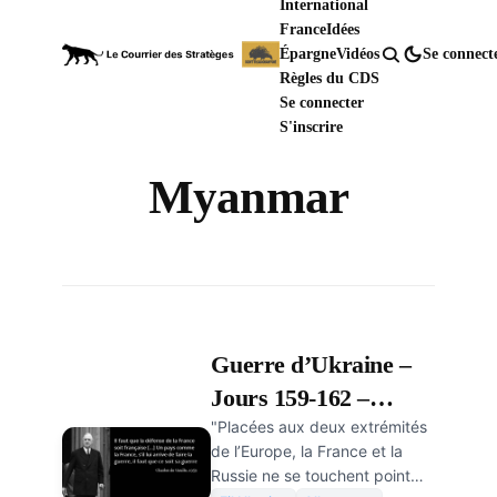
International
France
Idées
Épargne
Vidéos
Se connect
Règles du CDS
Se connecter
S'inscrire
Myanmar
Guerre d’Ukraine –
Jours 159-162 –
"Placées aux deux extrémités
L’administration
de l’Europe, la France et la
Biden n’a pas assez
Russie ne se touchent point