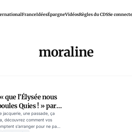
ernational
France
Idées
Épargne
Vidéos
Règles du CDS
Se connect
moraline
 « que l’Élysée nous
oules Quies ! » par
artz
e jacquerie, une passade, ça
ala, découvrez comment vos
omptent s’arranger pour ne pas