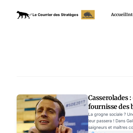
Accueil
Int
Casserolades :
fournisse des b
Modeste Schw
La grogne sociale ? Un
leur passera ! Dans G
saigneurs et maîtres c