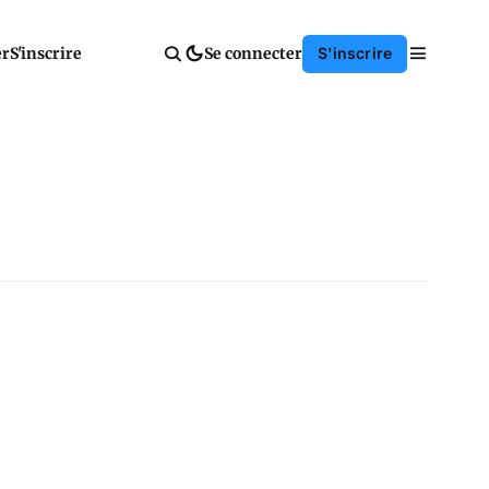
er
S'inscrire
Se connecter
S'inscrire