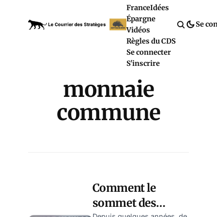
France
Idées
Épargne
Se co
Vidéos
Règles du CDS
Se connecter
S'inscrire
monnaie
commune
Comment le
sommet des
Depuis quelques années, de