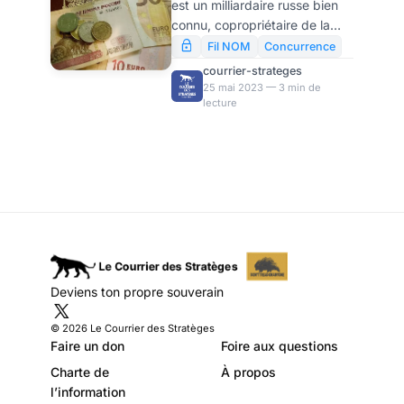
est un milliardaire russe bien
changement du
connu, copropriétaire de la
paradigme des
société TECHNONIKO
Fil NOM
Concurrence
Corporation et cofondateur de
mentalités, par
courrier-strateges
Rybakov Fund. En 2020,
25 mai 2023 — 3 min de
Usapress
lecture
Forbes l’avait inclus dans sa
liste des personnalités les plus
riches avec une fortune
atteignant 1 milliard de dollars.
Rybakov est également le
créateur et animateur d’une
chaîne YouTube, avec près de
2,5 millions de
téléspectateurs. Récemment,
il a parlé de l’approche à
Deviens ton propre souverain
adopter pour sauver
l’économie russe. Et en
© 2026 Le Courrier des Stratèges
particulier, des raison
Faire un don
Foire aux questions
Charte de
À propos
l’information