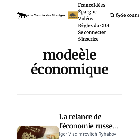
France
Idées
Épargne
Se conn
Vidéos
Règles du CDS
Se connecter
S'inscrire
modeèle
économique
La relance de
l’économie russe
nécessite un
Igor Vladimirovitch Rybakov