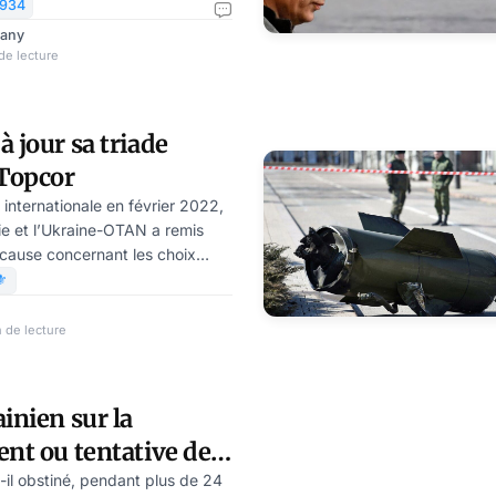
 l’avion survolait l’Égypte.
934
ré «un objet lumineux à haute
rany
 du Soudan » », apparemment un
de lecture
incipe de précaution, Air France
pendre jusqu’à nouvel ordre le
». Bonsoir, nous ne
à jour sa triade
nf
 Topcor
e internationale en février 2022,
sie et l’Ukraine-OTAN a remis
 cause concernant les choix
ques des armées dans le monde.
⚜️
c sur plusieurs terrains
de l’Afghanistan, plusieurs
 de lecture
’état réel des forces
gard de la guerre de haute
eloppée en Ukraine. Le
inien sur la
référé choisir, sous l
ent ou tentative de
ère »? par Jean
-il obstiné, pendant plus de 24