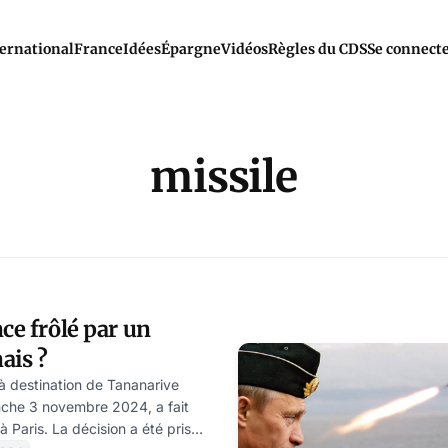
ernational
France
Idées
Épargne
Vidéos
Règles du CDS
Se connect
missile
ce frôlé par un
ais ?
 à destination de Tananarive
che 3 novembre 2024, a fait
à Paris. La décision a été prise