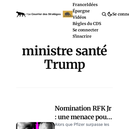
France
Idées
Épargne
Se conn
Vidéos
Règles du CDS
Se connecter
S'inscrire
ministre santé
Trump
Nomination RFK Jr
: une menace pour
l’industrie des
Alors que Pfizer surpasse les