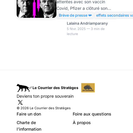
attentes avec son vaccin
vaccins
Covid, Pfizer a clôturé son
quatrième trimestre 2023 sur
Brève de presse 📯
effets secondaires v
une note positive, avec des
Lalaina Andriamparany
ventes de 17,8 milliards de
5 févr. 2025 — 3 min de
lecture
dollars, dépassant les
prévisions de 17,3 milliards.
Toutefois l’ombre de Robert F.
Kennedy Jr., candidat au
puissant ministère américain
de la santé et des services
sociaux (HHS), plane sur
l’industrie pharmaceutique. Ce
dernier étant connu pour son
scepticisme à l’égard des
Deviens ton propre souverain
vaccins COVID et ses opinions
médicales controversées.
© 2026 Le Courrier des Stratèges
Faire un don
Foire aux questions
Charte de
À propos
l’information