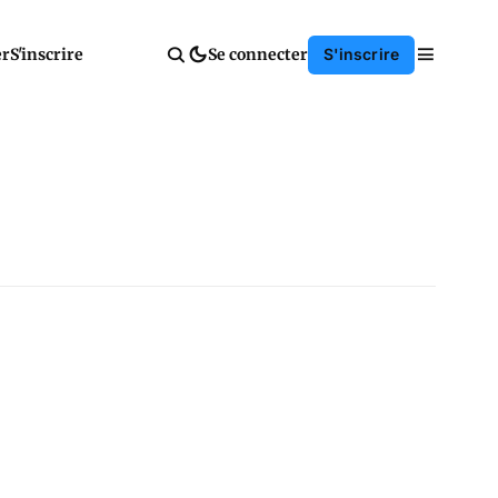
er
S'inscrire
Se connecter
S'inscrire