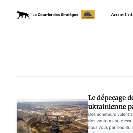
Accueil
Int
Le dépeçage d
ukrainienne pa
étrangères va-t
Des acheteurs volent 
des vautours au-dessus
nous vous parlions du 