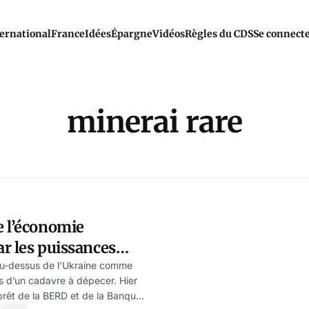
ernational
France
Idées
Épargne
Vidéos
Règles du CDS
Se connect
minerai rare
e l’économie
r les puissances
-il retarder la paix?
au-dessus de l’Ukraine comme
 d’un cadavre à dépecer. Hier
prêt de la BERD et de la Banque