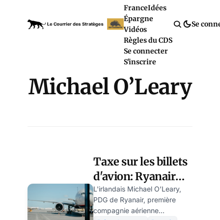
France
Idées
Épargne
Se conn
Vidéos
Règles du CDS
Se connecter
S'inscrire
Michael O’Leary
Taxe sur les billets
d'avion: Ryanair
tacle la France
L'irlandais Michael O’Leary,
PDG de Ryanair, première
compagnie aérienne