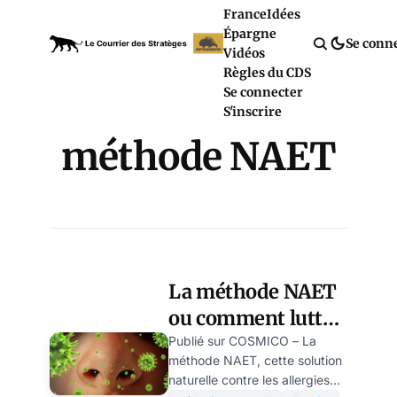
France
Idées
Épargne
Se conn
Vidéos
Règles du CDS
Se connecter
S'inscrire
méthode NAET
La méthode NAET
ou comment lutter
naturellement
Publié sur COSMICO – La
méthode NAET, cette solution
contre les allergies
naturelle contre les allergies