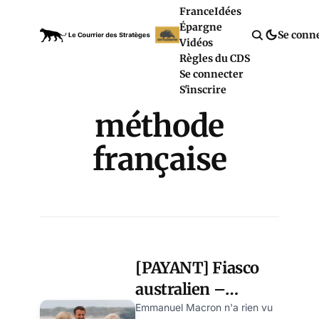
France
Idées
Épargne
Se conn
Vidéos
Règles du CDS
Se connecter
S'inscrire
méthode
française
[PAYANT] Fiasco
australien –
Emmanuel Macron
Emmanuel Macron n'a rien vu