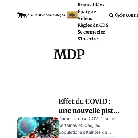
France
Idées
Épargne
Se conn
Vidéos
Règles du CDS
Se connecter
S'inscrire
MDP
Effet du COVID :
une nouvelle piste
prometteuse
Durant la crise COVID, selon
certaines études, les
contre le cancer
populations atteintes de