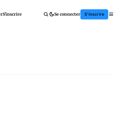
er
S'inscrire
Se connecter
S'inscrire