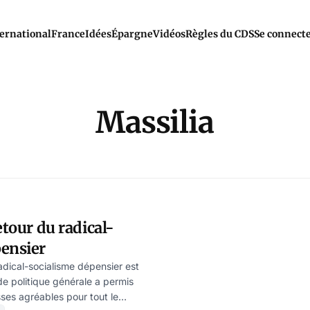
ernational
France
Idées
Épargne
Vidéos
Règles du CDS
Se connect
Massilia
etour du radical-
pensier
adical-socialisme dépensier est
de politique générale a permis
es agréables pour tout le