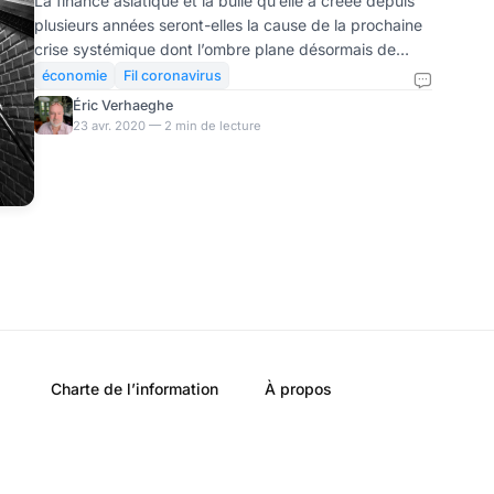
La finance asiatique et la bulle qu’elle a créée depuis
plusieurs années seront-elles la cause de la prochaine
crise systémique dont l’ombre plane désormais de
façon insistante sur l’économie capitaliste ? Plusieurs
économie
Fil coronavirus
craquements retentissent, qui inquiètent les experts.
Éric Verhaeghe
La finance asiatique s’est env
23 avr. 2020 — 2 min de lecture
Charte de l’information
À propos