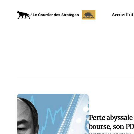
Accueil
Int
Perte abyssale
bourse, son P