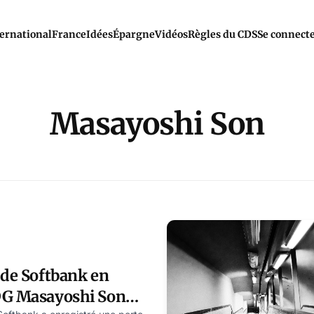
ernational
France
Idées
Épargne
Vidéos
Règles du CDS
Se connect
Masayoshi Son
 de Softbank en
DG Masayoshi Son