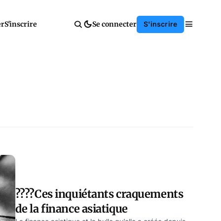
er
S'inscrire
Se connecter
S'inscrire
????Ces inquiétants craquements
de la finance asiatique