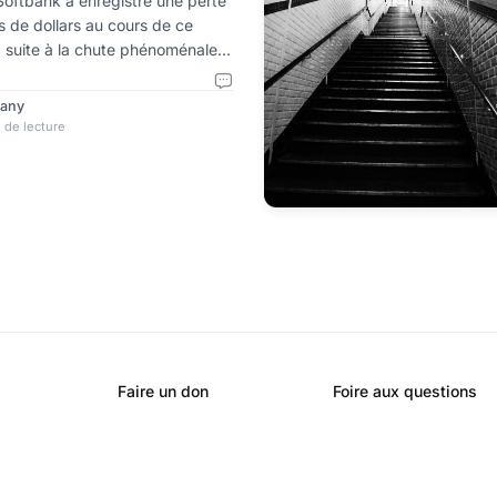
ulpa
 Softbank a enregistré une perte
s de dollars au cours de ce
, suite à la chute phénoménale
tefeuille en bourse. Son PDG,
primé sur cette catastrophe
rany
rs d’une conférence de presse
 de lecture
s-midi. Il a fait un mea culpa tout
n d’adopter un plan de
ts t
Faire un don
Foire aux questions