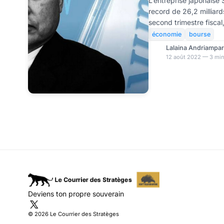
fait son mea c
L’entreprise japonaise
record de 26,2 milliard
second trimestre fiscal
de la valeur de son por
économie
bourse
Masayoshi Son s’est ex
Lalaina Andriampa
subie par le groupe lo
12 août 2022 — 3 min
qui a eu lieu lundi aprè
en évoquant sa décisio
redressement sérieux. Le colosse japonais spécialisé
dans les investissemen
Deviens ton propre souverain
© 2026 Le Courrier des Stratèges