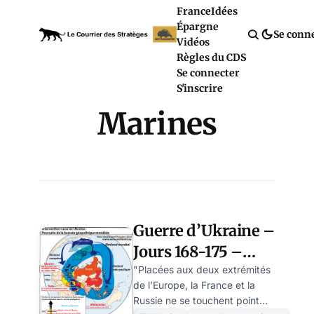
France
Idées
Épargne
Se conn
Vidéos
Règles du CDS
Se connecter
S'inscrire
Marines
Guerre d’Ukraine –
Jours 168-175 –
Pendant que
"Placées aux deux extrémités
de l’Europe, la France et la
Macron fait du jet-
Russie ne se touchent point