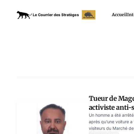
Accueil
Int
Tueur de Mag
activiste anti
punir l’Allema
Un homme a été arrêt
après qu’une voiture a
islamophilie
visiteurs du Marché de