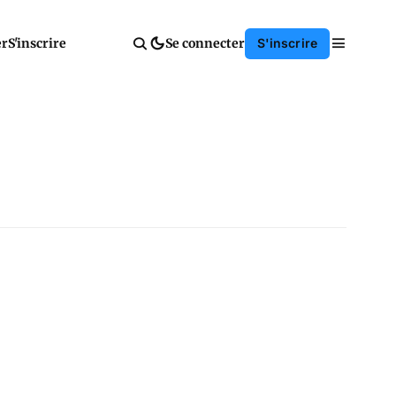
er
S'inscrire
Se connecter
S'inscrire