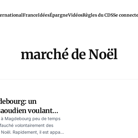
ernational
France
Idées
Épargne
Vidéos
Règles du CDS
Se connect
marché de Noël
debourg: un
-saoudien voulant
gne pour son
é à Magdebourg peu de temps
 fauché volontairement des
 Noël. Rapidement, il est apparu