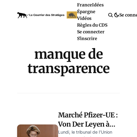
France
Idées
Épargne
Se conn
Vidéos
Règles du CDS
Se connecter
S'inscrire
manque de
transparence
Marché Pfizer-UE :
Von Der Leyen à
nouveau sur la
Lundi, le tribunal de l’Union