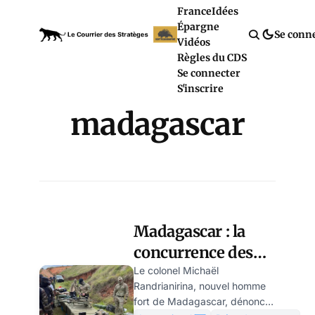
France
Idées
Épargne
Se conn
Vidéos
Règles du CDS
Se connecter
S'inscrire
madagascar
Madagascar : la
concurrence des
empires en guise
Le colonel Michaël
Randrianirina, nouvel homme
de slogan
fort de Madagascar, dénonce