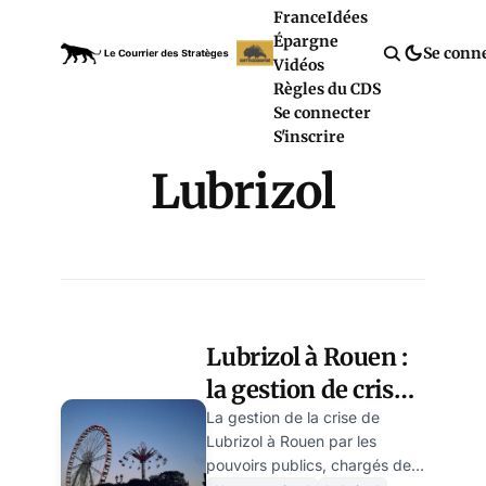
France
Idées
Épargne
Se conn
Vidéos
Règles du CDS
Se connecter
S'inscrire
Lubrizol
Lubrizol à Rouen :
la gestion de crise
par les pouvoirs
La gestion de la crise de
Lubrizol à Rouen par les
publics est-elle à la
pouvoirs publics, chargés de