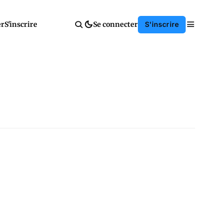
er
S'inscrire
Se connecter
S'inscrire