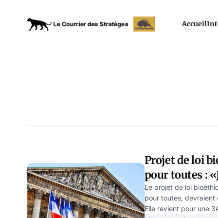
Accueil
Int
Projet de loi 
pour toutes : «
nom du père !
Le projet de loi bioét
pour toutes, devraient 
Elle revient pour une 