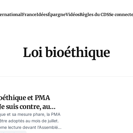
ernational
France
Idées
Épargne
Vidéos
Règles du CDS
Se connect
Loi bioéthique
bioéthique et PMA
Je suis contre, au
»
hique et sa mesure phare, la PMA
être adoptés au mois de juillet.
3ème lecture devant l’Assemblée