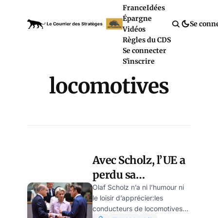
France
Idées
Épargne
Se conn
Vidéos
Règles du CDS
Se connecter
S'inscrire
locomotives
Avec Scholz, l’UE a
perdu sa
locomotive
Olaf Scholz n’a ni l’humour ni
le loisir d’apprécier:les
allemande
conducteurs de locomotives