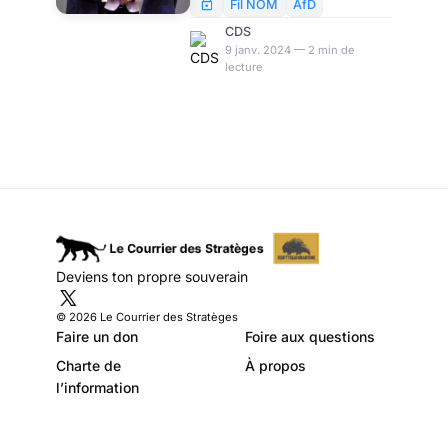
de la compagnie allemande
Fil NOM
AfD
des chemins de fers (la
CDS
Deutsche Bahn) entament une
9 janv. 2024 — 2 min de
lecture
grève de trois jours mercredi
10 janvier. Tout un symbole
pour l’Union Européenne qui
est en train de perdre sa
locomotive allemande.
Deviens ton propre souverain
© 2026 Le Courrier des Stratèges
Faire un don
Foire aux questions
Charte de
À propos
l’information