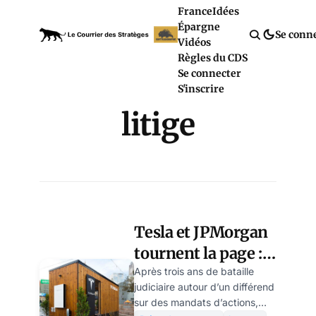
France
Idées
Épargne
Se conn
Vidéos
Règles du CDS
Se connecter
S'inscrire
litige
Tesla et JPMorgan
tournent la page :
fin d’un litige à 162
Après trois ans de bataille
judiciaire autour d’un différend
millions de dollars
sur des mandats d’actions,