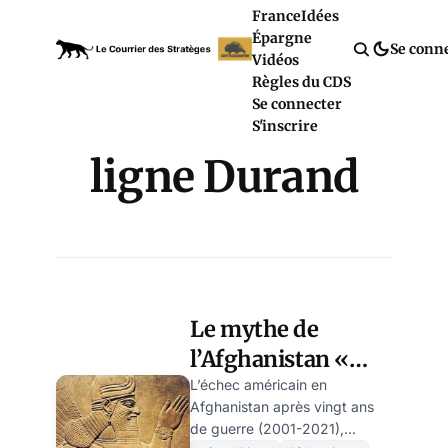
France
Idées
Épargne
Se conn
Vidéos
Règles du CDS
Se connecter
S'inscrire
ligne Durand
Le mythe de
l’Afghanistan «
cimetière des
L’échec américain en
Afghanistan après vingt ans
empires » – par
de guerre (2001-2021),