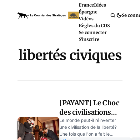
France
Idées
Épargne
Se conn
Vidéos
Règles du CDS
Se connecter
S'inscrire
libertés civiques
[PAYANT] Le Choc
des civilisations
(III): il est évitable
Le monde peut-il réinventer
une civilisation de la liberté?
pourvu que les
Une fois que l'on a fait le