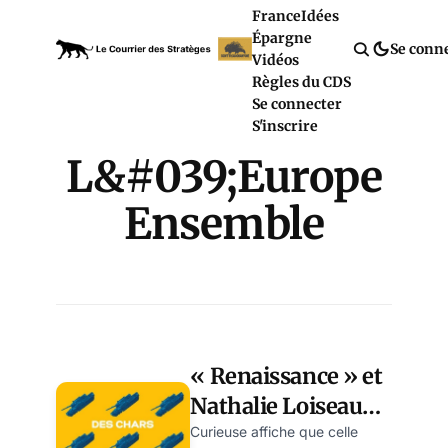
France
Idées
Épargne
Se conn
Vidéos
Règles du CDS
Se connecter
S'inscrire
L&#039;Europe
Ensemble
« Renaissance » et
Nathalie Loiseau
inventent le char
Curieuse affiche que celle