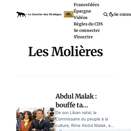
France
Idées
Épargne
Se conn
Vidéos
Règles du CDS
Se connecter
S'inscrire
Les Molières
Abdul Malak :
bouffe ta
subvention et
De son Liban natal, la
Commissaire du peuple à la
ferme-la, par
culture, Rima Abdul Malak, a