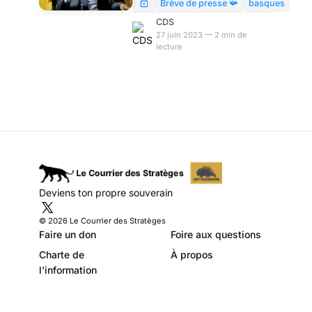
Schwartz
Constitutionnel, Pap Ndiaye
Brève de presse 📯
basques
donne satisfaction à 10 élèves
CDS
bretonnants, qui s’engouffrent
27 juin 2023 — 2 min de
lecture
dans une brèche ouverte en
mars par les Basques, pour
rédiger dans leur langue
régionale des copies du
brevet. Décryptage.
Deviens ton propre souverain
© 2026 Le Courrier des Stratèges
Faire un don
Foire aux questions
Charte de
À propos
l’information