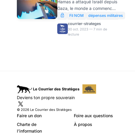
Hamas a attaqué Israël depuis
Valentin
Gaza, le monde a commencé
Katasonov
à entrer dans une phase de
Fil NOM
dépenses militaires
turbulences accrues. Il y avait
courrier-strateges
déjà le conflit en Ukraine, déjà
30 oct. 2023 — 7 min de
lecture
très déstabilisant pour
l’économie mondiale. Mais
avec la déflagration qui s’est
produite en Israël, et plus
globalement au Moyen-Orient,
les craintes se sont avivées :
choc pétrolier, ralentissement
des échanges commerciaux,
diverses pénuries, etc. Il
existe de nombreux scénarios
Deviens ton propre souverain
pour l’évolution future des
événements
© 2026 Le Courrier des Stratèges
Faire un don
Foire aux questions
Charte de
À propos
l’information