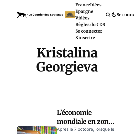
France
Idées
Épargne
Se conn
Vidéos
Règles du CDS
Se connecter
S'inscrire
Kristalina
Georgieva
L’économie
mondiale en zone
de turbulences, par
Après le 7 octobre, lorsque le