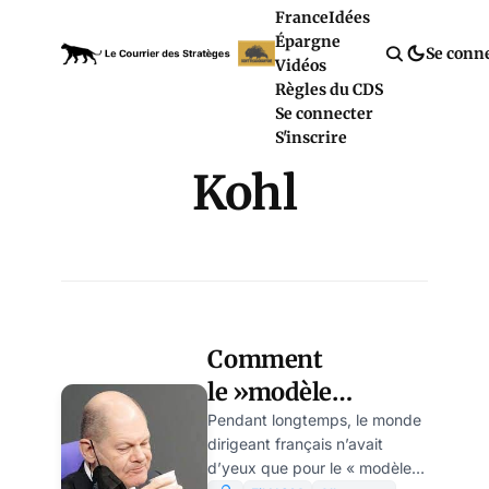
France
Idées
Épargne
Se conn
Vidéos
Règles du CDS
Se connecter
S'inscrire
Kohl
Comment
le »modèle
allemand » s’est
Pendant longtemps, le monde
dirigeant français n’avait
déréglé
d’yeux que pour le « modèle