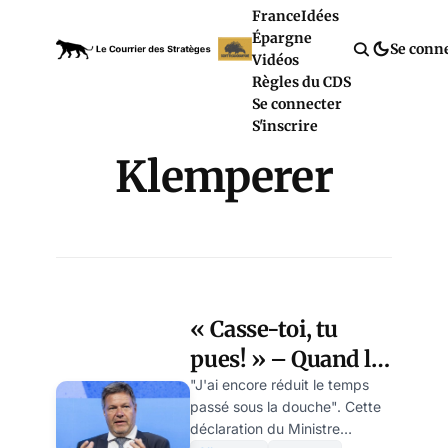
France
Idées
Épargne
Se conn
Vidéos
Règles du CDS
Se connecter
S'inscrire
Klemperer
« Casse-toi, tu
pues! » – Quand le
ministre allemand
"J'ai encore réduit le temps
passé sous la douche". Cette
de l’Economie
déclaration du Ministre