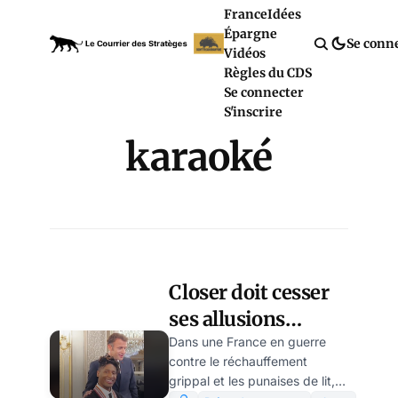
France
Idées
Épargne
Se conn
Vidéos
Règles du CDS
Se connecter
S'inscrire
karaoké
Closer doit cesser
ses allusions
malsaines à la
Dans une France en guerre
contre le réchauffement
moralité du
grippal et les punaises de lit,