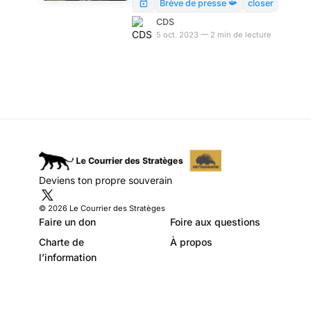
Président, par
un magazine de presse
Brève de presse 📯
closer
people, Closer – qu’on croyait
Modeste Schwartz
CDS
pourtant proche de l’équipe
5 oct. 2023 — 2 min de lecture
de com’ de Brigitte – multiplie
les commentaires ambigus à
propos du comportement
d’Emmanuel Macron à son
dîner de la mode, assortis
d’allusions transparentes à
une vision parfaitement
complotiste des mœurs du
couple présidentiel.
Deviens ton propre souverain
© 2026 Le Courrier des Stratèges
Faire un don
Foire aux questions
Charte de
À propos
l’information