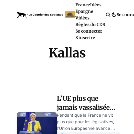
France
Idées
Épargne
Se conn
Vidéos
Règles du CDS
Se connecter
S'inscrire
Kallas
L’UE plus que
jamais vassalisée
par les USA
Pendant que la France ne vit
plus que pour les législatives,
l’Union Européenne avance et