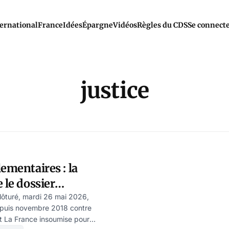
ernational
France
Idées
Épargne
Vidéos
Règles du CDS
Se connect
justice
lementaires : la
 le dossier
clôturé, mardi 26 mai 2026,
depuis novembre 2018 contre
 La France insoumise pour