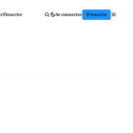
er
S'inscrire
Se connecter
S'inscrire