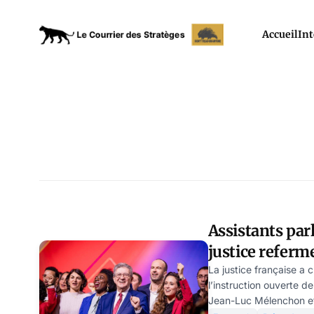
Accueil
Int
Assistants par
justice referme
Mélenchon
La justice française a 
l’instruction ouverte 
Jean-Luc Mélenchon et