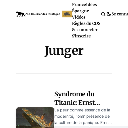
France
Idées
Épargne
Se conn
Vidéos
Règles du CDS
Se connecter
S'inscrire
Junger
Syndrome du
Titanic: Ernst
Jünger et la culture
La peur comme essence de la
modernité, l'omniprésence de
de la panique – par
la culture de la panique. Ernst