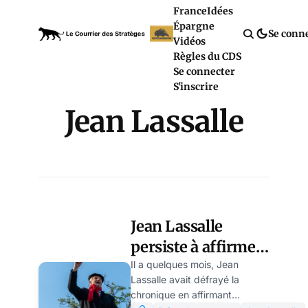
France
Idées
Épargne
Se conn
Vidéos
Règles du CDS
Se connecter
S'inscrire
Jean Lassalle
Jean Lassalle
persiste à affirmer
que Macron n’est
Il a quelques mois, Jean
Lassalle avait défrayé la
pas vacciné
chronique en affirmant