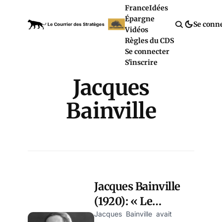
France
Idées
Épargne
Se conn
Vidéos
Règles du CDS
Se connecter
S'inscrire
Jacques
Bainville
Jacques Bainville
(1920): « Le
sionisme,
Jacques Bainville avait