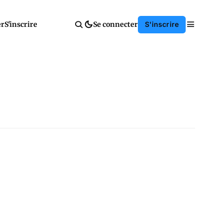
er
S'inscrire
Se connecter
S'inscrire