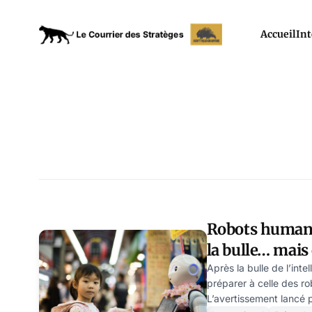
Accueil
Int
Robots humano
la bulle… mais 
pénurie qui m
Après la bulle de l’intell
préparer à celle des r
L’avertissement lancé p