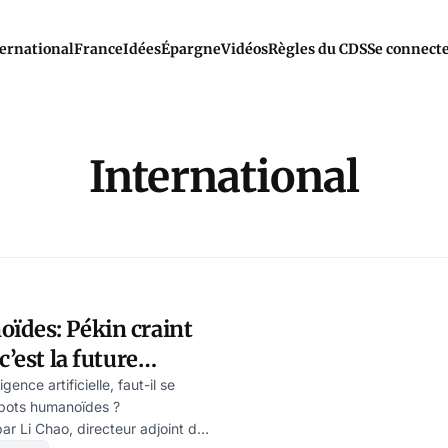
ernational
France
Idées
Épargne
Vidéos
Règles du CDS
Se connect
International
ïdes: Pékin craint
c’est la future
enace déjà
igence artificielle, faut-il se
obots humanoïdes ?
ar Li Chao, directeur adjoint de