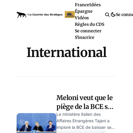
France
Idées
Épargne
Se conn
Vidéos
Règles du CDS
Se connecter
S'inscrire
International
Meloni veut que le
piège de la BCE se
referme : l'heure de
Le ministère italien des
Affaires Etrangères Tajani a
la grande
imploré la BCE de baisser ses