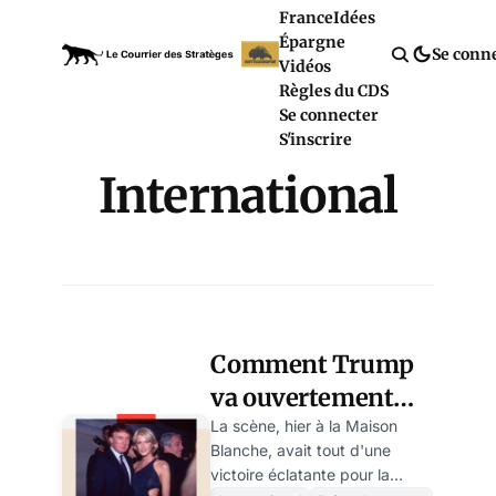
France
Idées
Épargne
Se conn
Vidéos
Règles du CDS
Se connecter
S'inscrire
International
Comment Trump
va ouvertement
caviarder le dossier
La scène, hier à la Maison
Blanche, avait tout d'une
Epstein? par Elise
victoire éclatante pour la