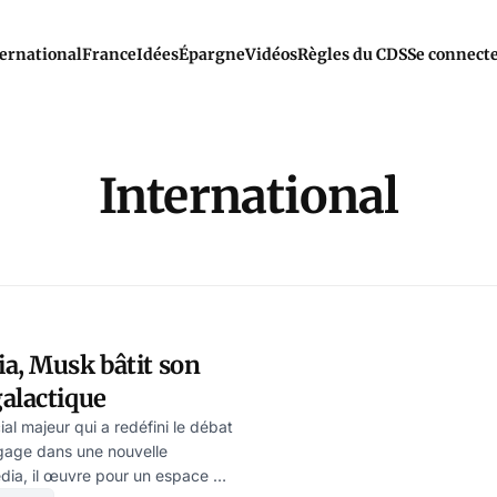
ernational
France
Idées
Épargne
Vidéos
Règles du CDS
Se connect
International
a, Musk bâtit son
alactique
al majeur qui a redéfini le débat
gage dans une nouvelle
dia, il œuvre pour un espace de