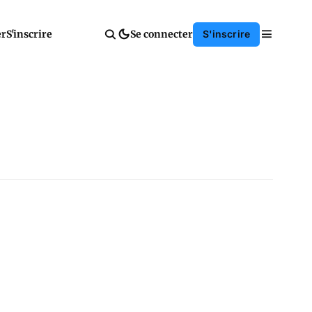
er
S'inscrire
Se connecter
S'inscrire