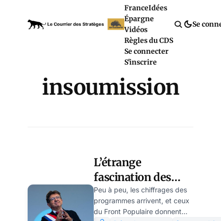
France
Idées
Épargne
Se conn
Vidéos
Règles du CDS
Se connecter
S'inscrire
insoumission
L’étrange
fascination des
Insoumis pour la
Peu à peu, les chiffrages des
programmes arrivent, et ceux
soumission
du Front Populaire donnent