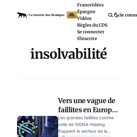
France
Idées
Épargne
Se conn
Vidéos
Règles du CDS
Se connecter
S'inscrire
insolvabilité
Vers une vague de
faillites en Europe
(partie 2), par
Les grandes faillites comme
celle de SIGNA Holding
Ulrike Reisner
frappent le secteur de la