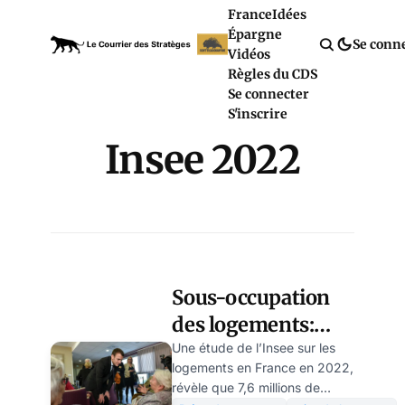
France
Idées
Épargne
Se conn
Vidéos
Règles du CDS
Se connecter
S'inscrire
Insee 2022
Sous-occupation
des logements:
l’État veut-il forcer
Une étude de l’Insee sur les
logements en France en 2022,
les retraités à
révèle que 7,6 millions de