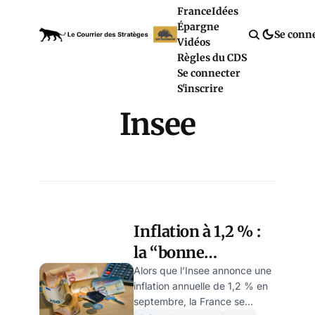
France
Idées
Épargne
Se conn
Vidéos
Règles du CDS
Se connecter
S'inscrire
Insee
Inflation à 1,2 % :
la “bonne
nouvelle”
Alors que l’Insee annonce une
inflation annuelle de 1,2 % en
statistique qui
septembre, la France se