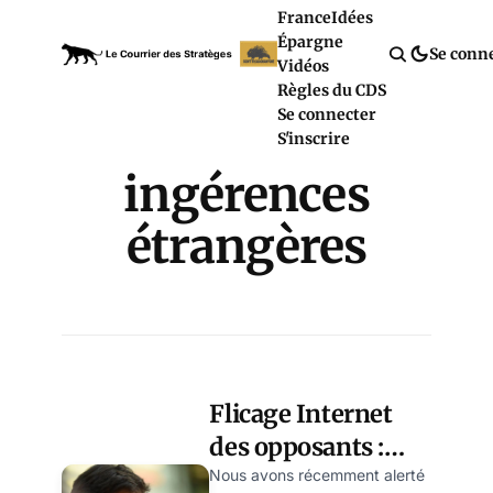
France
Idées
Épargne
Se conn
Vidéos
Règles du CDS
Se connecter
S'inscrire
ingérences
étrangères
Flicage Internet
des opposants :
l’Assemblée
Nous avons récemment alerté