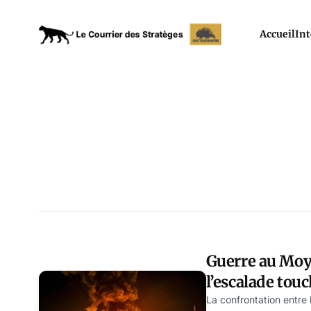
Accueil
Int
Guerre au Moy
l’escalade touc
infrastructure
La confrontation entre l