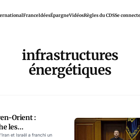
ernational
France
Idées
Épargne
Vidéos
Règles du CDS
Se connect
infrastructures
énergétiques
en-Orient :
he les
s énergétiques
’Iran et Israël a franchi un