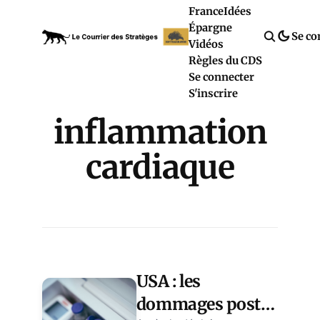
France
Idées
Épargne
Se co
Vidéos
Règles du CDS
Se connecter
S'inscrire
inflammation
cardiaque
USA : les
dommages post-