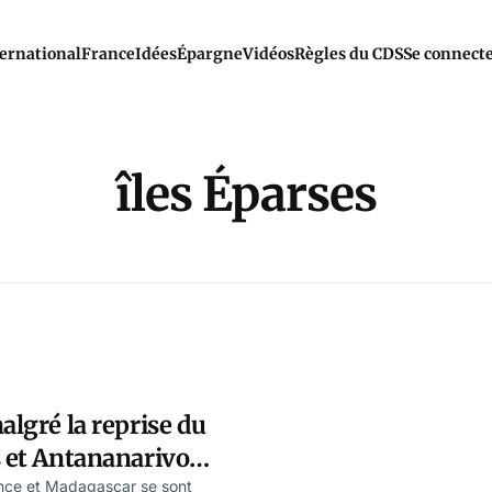
ernational
France
Idées
Épargne
Vidéos
Règles du CDS
Se connect
îles Éparses
algré la reprise du
s et Antananarivo
ueurs d’onde
ance et Madagascar se sont