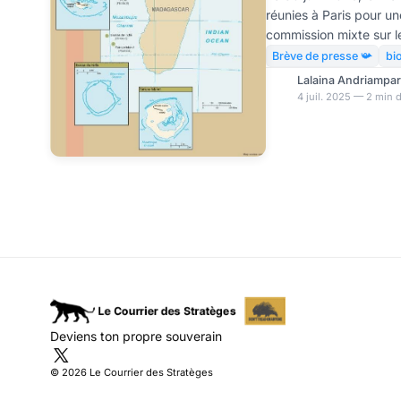
réunies à Paris pour un
commission mixte sur l
volonté affichée de coo
Brève de presse 📯
bi
malgaches sur la souve
Lalaina Andriampa
concrète, un dialogue f
4 juil. 2025 — 2 min 
jouer sur le terrain jur
organisée à Paris, s’ins
visite d’État d’Emman
avril 2025. C’est
Deviens ton propre souverain
© 2026 Le Courrier des Stratèges