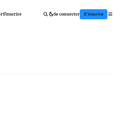
er
S'inscrire
Se connecter
S'inscrire