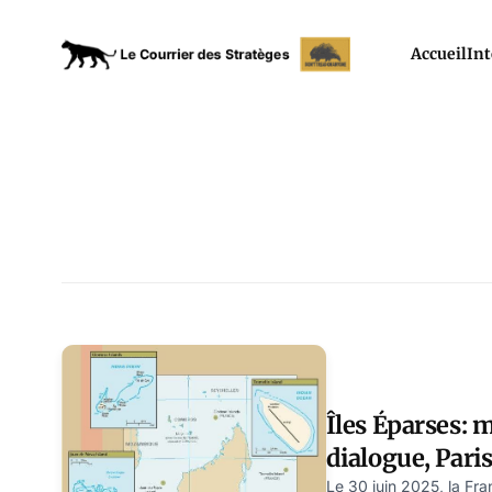
Accueil
Int
Îles Éparses: m
dialogue, Pari
sur deux long
Le 30 juin 2025, la Fr