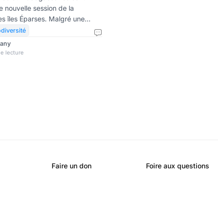
e nouvelle session de la
es îles Éparses. Malgré une
pération, les revendications
odiversité
raineté restent sans réponse
rany
igé qui pourrait désormais se
de lecture
idique international. Cette réunion
crit dans la continuité de la
uel Macron à Madagascar en
 dans un contexte
Faire un don
Foire aux questions