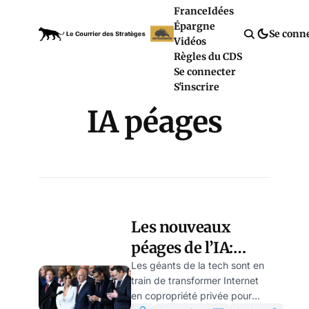
France
Idées
Épargne
Se conn
Vidéos
Règles du CDS
Se connecter
S'inscrire
IA péages
Les nouveaux
péages de l’IA:
comment les GAFA
Les géants de la tech sont en
train de transformer Internet
referment Internet
en copropriété privée pour